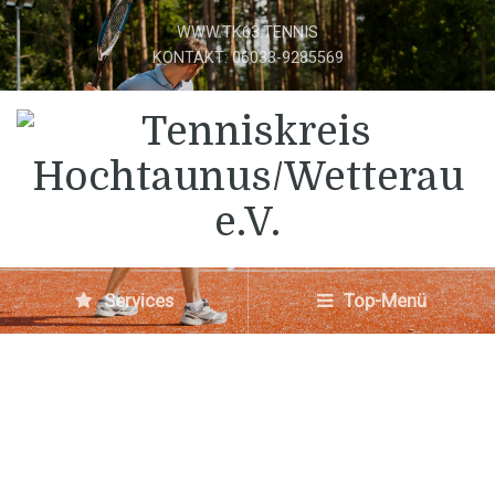
WWW.TK63.TENNIS
KONTAKT: 06033-9285569
Services
Top-Menü
Kreismeisterschaft