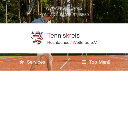
WWW.TK63.TENNIS
KONTAKT: 06033-9285569
Services
Top-Menü
„Auf die 12“
28. September 2017
Jugend