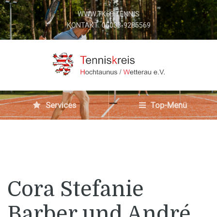
WWW.TK63.TENNIS
KONTAKT: 06033-9285569
Services
Top-Menü
Cora Stefanie
Barber und André