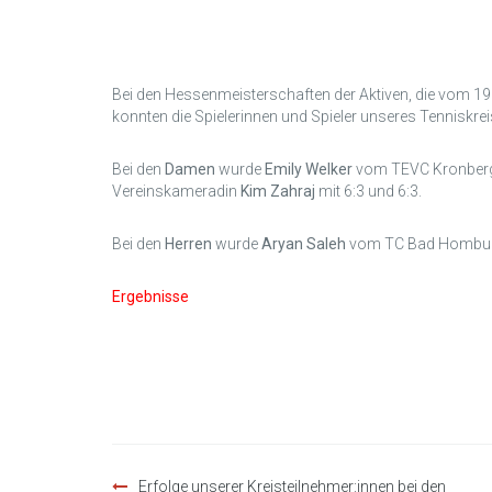
Bei den Hessenmeisterschaften der Aktiven, die vom 19.
konnten die Spielerinnen und Spieler unseres Tenniskrei
Bei den
Damen
wurde
Emily Welker
vom TEVC Kronberg 
Vereinskameradin
Kim Zahraj
mit 6:3 und 6:3.
Bei den
Herren
wurde
Aryan Saleh
vom TC Bad Homburg
Ergebnisse
Beitragsnavigation
Erfolge unserer Kreisteilnehmer:innen bei den