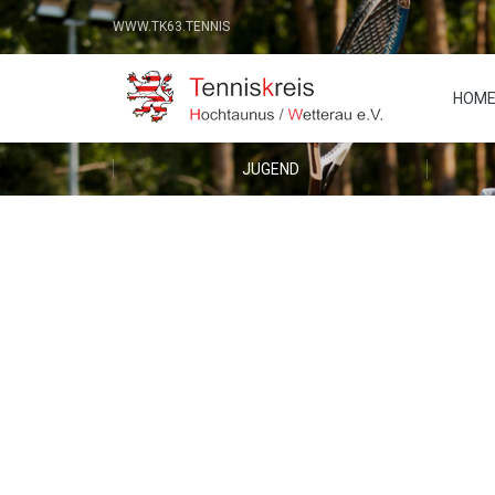
WWW.TK63.TENNIS
HOM
JUGEND
Hannah Nagel und K
Hallen-Bezirksmeis
20. Januar 2020
Aktive / Altersklassen