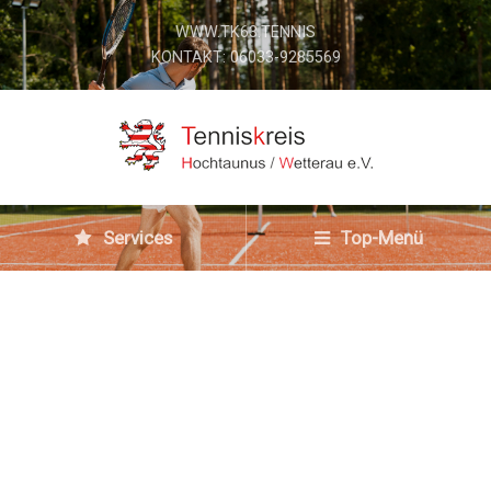
WWW.TK63.TENNIS
KONTAKT: 06033-9285569
Services
Top-Menü
Kreismeisterschaft
en der Jugend (U18