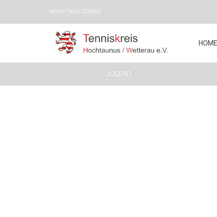
WWW.TK63.TENNIS
HOM
JUGEND
Kreismeisterschaft
Altersklassen
9. August 2018
Aktive / Altersklassen